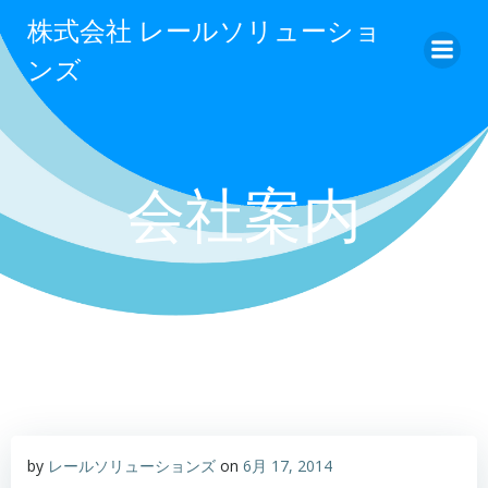
コ
株式会社 レールソリューショ
ン
ンズ
テ
ン
ツ
へ
ス
会社案内
キ
ッ
プ
by
レールソリューションズ
on
6月 17, 2014