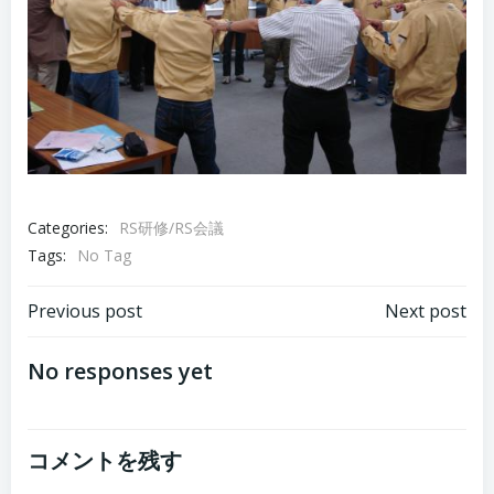
Categories:
RS研修/RS会議
Tags:
No Tag
Post
Post
Previous post
Next post
navigation
navigation
No responses yet
コメントを残す