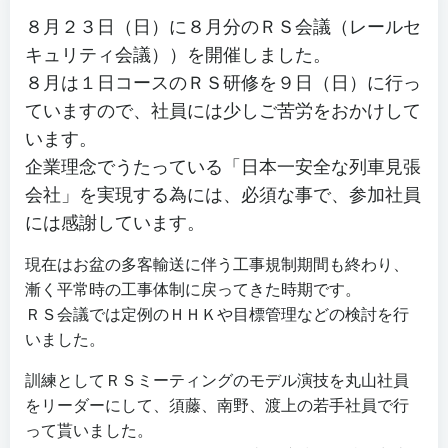
８月２３日（日）に８月分のＲＳ会議（レールセ
キュリティ会議））を開催しました。
８月は１日コースのＲＳ研修を９日（日）に行っ
ていますので、社員には少しご苦労をおかけして
います。
企業理念でうたっている「日本一安全な列車見張
会社」を実現する為には、必須な事で、参加社員
には感謝しています。
現在はお盆の多客輸送に伴う工事規制期間も終わり、
漸く平常時の工事体制に戻ってきた時期です。
ＲＳ会議では定例のＨＨＫや目標管理などの検討を行
いました。
訓練としてＲＳミーティングのモデル演技を丸山社員
をリーダーにして、須藤、南野、渡上の若手社員で行
って貰いました。