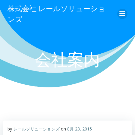
コ
株式会社 レールソリューショ
ン
ンズ
テ
ン
ツ
へ
ス
会社案内
キ
ッ
プ
by
レールソリューションズ
on
8月 28, 2015