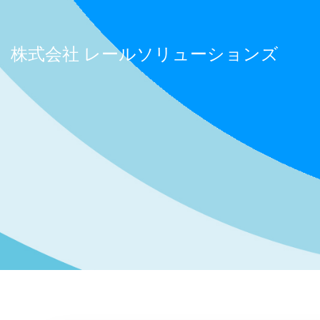
コ
ン
テ
株式会社 レールソリューションズ
ン
ツ
へ
ス
キ
ッ
プ