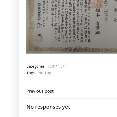
Categories:
現場だより
Tags:
No Tag
Post
Previous post
navigation
No responses yet