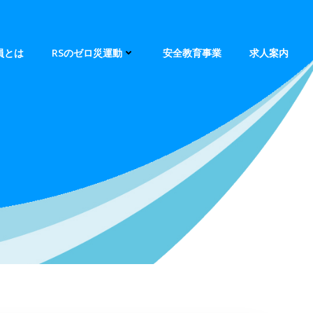
員とは
RSのゼロ災運動
安全教育事業
求人案内