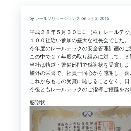
by
レールソリューションズ
on
6月 3, 2016
平成２８年５月３０日に（株）レールテッ
１００社近い参加の盛大な社長会でした。
今年度のレールテックの安全管理計画のご
この中で２７年度の取り組みに対して、３
当社は軌道・警備部門で感謝状を受賞しま
望外の栄誉で、社員一同心から感謝し、喜
これからもこの受賞に恥じることなく、日
今後ともレールテックのご指導ご鞭撻をお
感謝状