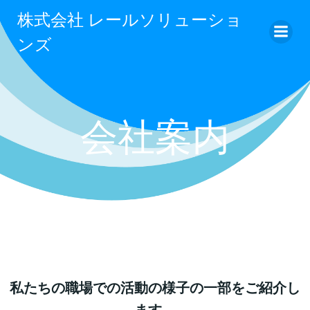
コ
株式会社 レールソリューショ
ン
ンズ
テ
ン
ツ
へ
ス
会社案内
キ
ッ
プ
私たちの職場での活動の様子の一部をご紹介し
ます。