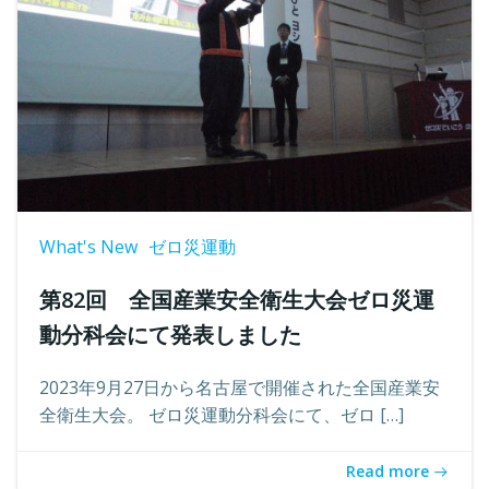
What's New
ゼロ災運動
第82回 全国産業安全衛生大会ゼロ災運
動分科会にて発表しました
2023年9月27日から名古屋で開催された全国産業安
全衛生大会。 ゼロ災運動分科会にて、ゼロ […]
Read more