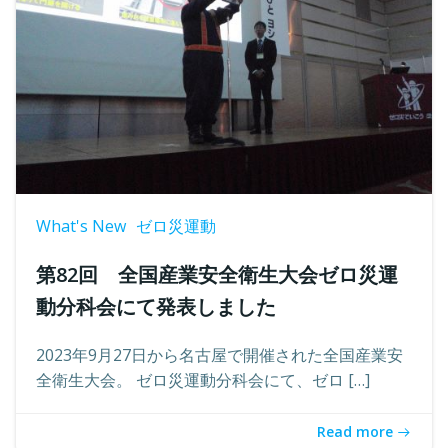
What's New
ゼロ災運動
第82回 全国産業安全衛生大会ゼロ災運
動分科会にて発表しました
2023年9月27日から名古屋で開催された全国産業安
全衛生大会。 ゼロ災運動分科会にて、ゼロ […]
Read more